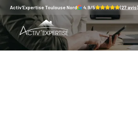
Activ'Expertise
Toulouse Nord
4.9
/5
(
27
avis
Audit én