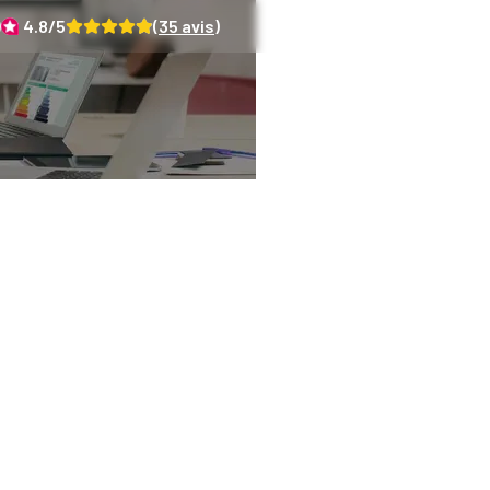
)
4.8
/5
(
35
avis)
ergétique : un guide
novices