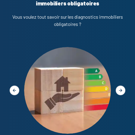
immobiliers obligatoires
Vous voulez tout savoir sur les diagnostics immobiliers
obligatoires ?
Diagno
Slide précédente
Slide s