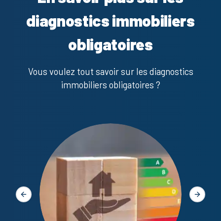
diagnostics immobiliers
obligatoires
Vous voulez tout savoir sur les diagnostics
immobiliers obligatoires ?
Diagno
Slide précédente
Slide s